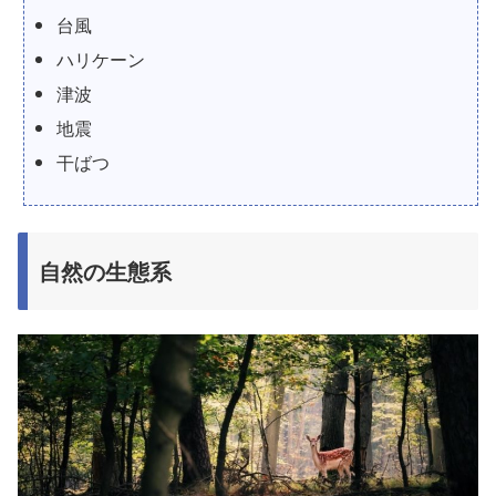
台風
ハリケーン
津波
地震
干ばつ
自然の生態系