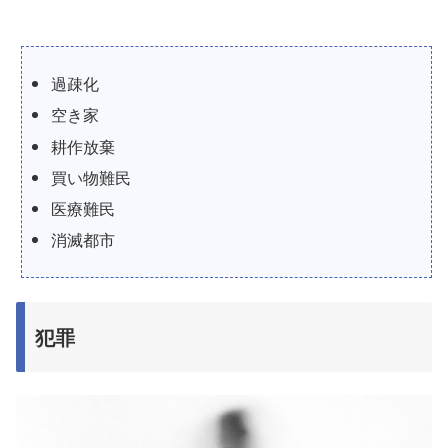
過疎化
空き家
耕作放棄
買い物難民
医療難民
消滅都市
犯罪