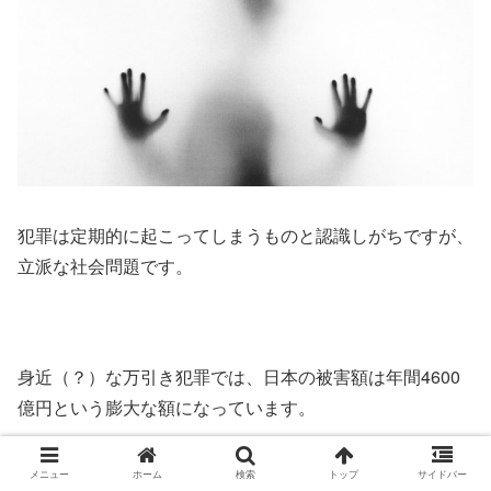
犯罪は定期的に起こってしまうものと認識しがちですが、
立派な社会問題です。
身近（？）な万引き犯罪では、日本の被害額は年間4600
億円という膨大な額になっています。
SNSの誹謗中傷や性犯罪、海外では銃の乱射やテロが起
メニュー
ホーム
検索
トップ
サイドバー