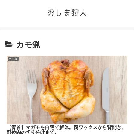
カモ猟
カモ猟
【青首】マガモを自宅で解体。鴨ワックスから背開き、
部位肉の切り分けまで。