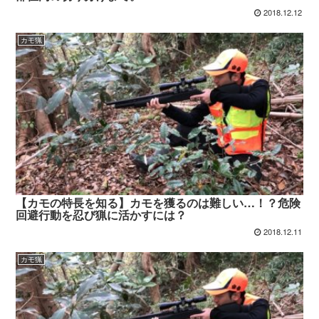
2018.12.12
カモ猟
【カモの特長を知る】カモを獲るのは難しい…！？危険
回避行動を忍び猟に活かすには？
2018.12.11
カモ猟