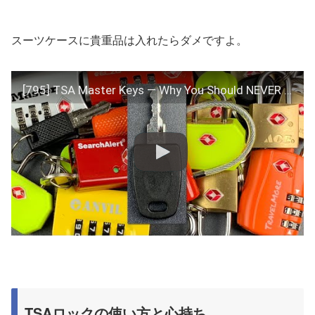
スーツケースに貴重品は入れたらダメですよ。
[795] TSA Master Keys — Why You Should NEVER Use Travel Locks (Except on Luggage)
TSAロックの使い方と心持ち