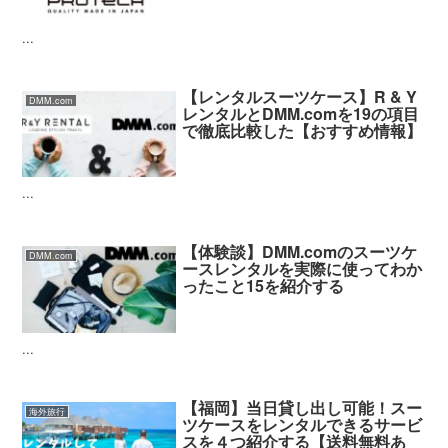
...
【レンタルスーツケース】R & Y
DMM.com
レンタルとDMM.comを19の項目
で徹底比較した【おすすめ情報】
...
【体験談】DMM.comのスーツケ
DMM.com
ースレンタルを実際に使ってわか
ったこと15を紹介する
...
【福岡】当日貸し出し可能！スー
海外旅行
ツケースをレンタルできるサービ
スを４つ紹介する【送料無料あ