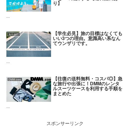
り】
...
【学生必見】旅の目標はなくても
海外旅行
いい3つの理由。意識高い系なん
てウンザリです。
...
【往復の送料無料・コスパ◎】急
DMM.com
な旅行や出張に！DMMのレンタ
ルスーツケースを利用する手順を
まとめた
...
スポンサーリンク