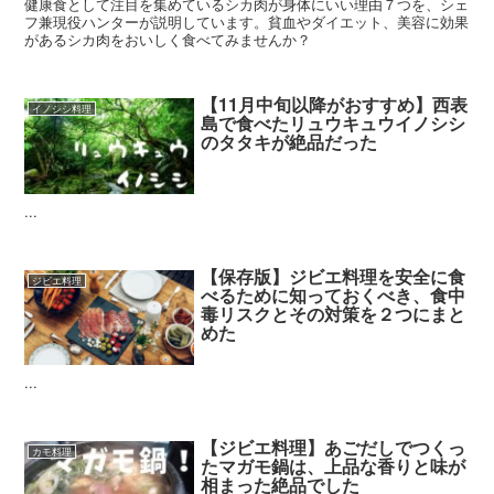
健康食として注目を集めているシカ肉が身体にいい理由７つを、シェ
フ兼現役ハンターが説明しています。貧血やダイエット、美容に効果
があるシカ肉をおいしく食べてみませんか？
【11月中旬以降がおすすめ】西表
イノシシ料理
島で食べたリュウキュウイノシシ
のタタキが絶品だった
...
【保存版】ジビエ料理を安全に食
ジビエ料理
べるために知っておくべき、食中
毒リスクとその対策を２つにまと
めた
...
【ジビエ料理】あごだしでつくっ
カモ料理
たマガモ鍋は、上品な香りと味が
相まった絶品でした