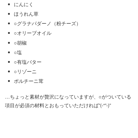
にんにく
ほうれん草
○グラナパダーノ（粉チーズ）
○オリーブオイル
○胡椒
○塩
○有塩バター
○リゾーニ
ポルチーニ茸
…ちょっと素材が贅沢になっていますが、○がついている
項目が必須の材料とおもっていただければ”(-“”-)”